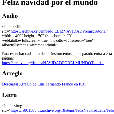
Feliz navidad por el mundo
Audio
<html> <iframe
src=“
https://archive.org/embed/FELIZNAVIDADPremixTutorial
”
width=“400” height=“50” frameborder=“0”
webkitallowfullscreen=“true” mozallowfullscreen=“true”
allowfullscreen></iframe></html>
Para escuchar cada uno de los instrumentos por separado entra a esta
página:
https://archive.org/details/NAVIDADPORELMUNDOTutorial
Arreglo
Descargar Arreglo de Luis Fernando Franco en PDF
Letra
<html><img
src=“
https://ia801505.us.archive.org/18/items/FelizNavidadLetra/F