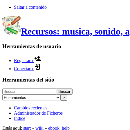
Saltar a contenido
Recursos: musica, sonido, 
Herramientas de usuario
Registrarse
Conectarse
Herramientas del sitio
Buscar
>
Cambios recientes
Administrador de Ficheros
Índice
Estás aquí:
start
»
wiki
»
ebook_help