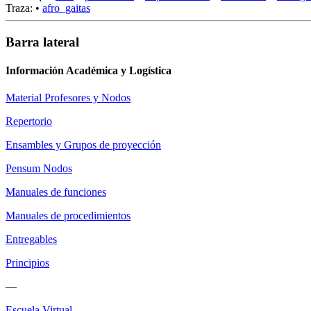
Traza:
•
afro_gaitas
Barra lateral
Información Académica y Logística
Material Profesores y Nodos
Repertorio
Ensambles y Grupos de proyección
Pensum Nodos
Manuales de funciones
Manuales de procedimientos
Entregables
Principios
—
Escuela Virtual