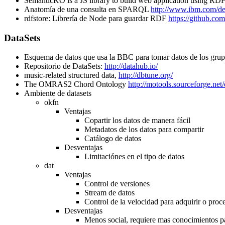
SemanticKO is a JS library to build web application using RDF
Anatomía de una consulta en SPARQL
http://www.ibm.com/dev
rdfstore: Librería de Node para guardar RDF
https://github.com
DataSets
Esquema de datos que usa la BBC para tomar datos de los gru
Repositorio de DataSets:
http://datahub.io/
music-related structured data,
http://dbtune.org/
The OMRAS2 Chord Ontology
http://motools.sourceforge.ne
Ambiente de datasets
okfn
Ventajas
Copartir los datos de manera fácil
Metadatos de los datos para compartir
Catálogo de datos
Desventajas
Limitaciónes en el tipo de datos
dat
Ventajas
Control de versiones
Stream de datos
Control de la velocidad para adquirir o proce
Desventajas
Menos social, requiere mas conocimientos pa