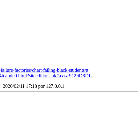
ilure-factories/chart-failing-black-students/#
144feabdc0.html?siteedition=uk#axzz3lG9iD8DL
n: 2020/02/11 17:18 por
127.0.0.1