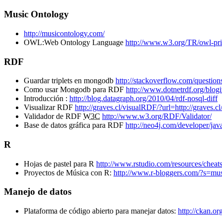
Music Ontology
http://musicontology.com/
OWL:Web Ontology Language
http://www.w3.org/TR/owl-pr
RDF
Guardar triplets en mongodb
http://stackoverflow.com/questi
Como usar Mongodb para RDF
http://www.dotnetrdf.org/blo
Introducción :
http://blog.datagraph.org/2010/04/rdf-nosql-diff
Visualizar RDF
http://graves.cl/visualRDF/?url=http://graves.c
Validador de RDF
W3C
http://www.w3.org/RDF/Validator/
Base de datos gráfica para RDF
http://neo4j.com/developer/java
R
Hojas de pastel para R
http://www.rstudio.com/resources/cheats
Proyectos de Música con R:
http://www.r-bloggers.com/?s=mu
Manejo de datos
Plataforma de código abierto para manejar datos:
http://ckan.or