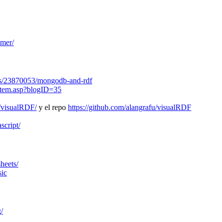
imer/
ons/23870053/mongodb-and-rdf
gitem.asp?blogID=35
l/visualRDF/
y el repo
https://github.com/alangrafu/visualRDF
script/
heets/
sic
g/