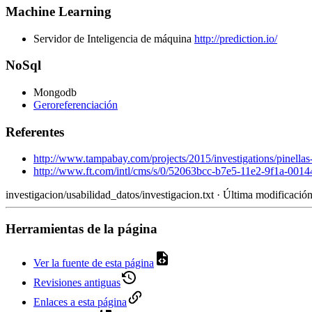
Machine Learning
Servidor de Inteligencia de máquina
http://prediction.io/
NoSql
Mongodb
Geroreferenciación
Referentes
http://www.tampabay.com/projects/2015/investigations/pinellas-fa
http://www.ft.com/intl/cms/s/0/52063bcc-b7e5-11e2-9f1a-00
investigacion/usabilidad_datos/investigacion.txt
· Última modificació
Herramientas de la página
Ver la fuente de esta página
Revisiones antiguas
Enlaces a esta página