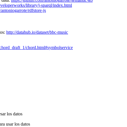
 data.
https://github.com/antoniogarrote/semantic-ko
eloperworks/library/j-sparql/index.html
/antoniogarrote/rdfstore-js
pos:
http://datahub.io/dataset/bbc-music
t/chord_draft_1/chord.html#symbolservice
sar los datos
ra usar los datos