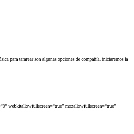
sica para tararear son algunas opciones de compañía, iniciaremos la
“0” webkitallowfullscreen=“true” mozallowfullscreen=“true”