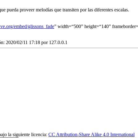
ue pueda proveer melodías que transiten por las diferentes escalas.
hive.org/embed/glissons_fade
” width=“500” height=“140” frameborder=
ón: 2020/02/11 17:18 por
127.0.0.1
ajo la siguiente licencia:
CC Attribution-Share Alike 4.0 International