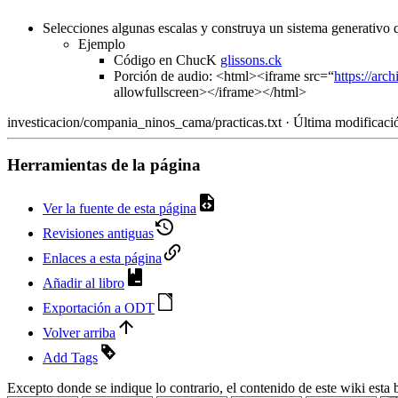
Selecciones algunas escalas y construya un sistema generativo q
Ejemplo
Código en ChucK
glissons.ck
Porción de audio: <html><iframe src=“
https://arc
allowfullscreen></iframe></html>
investicacion/compania_ninos_cama/practicas.txt
· Última modificaci
Herramientas de la página
Ver la fuente de esta página
Revisiones antiguas
Enlaces a esta página
Añadir al libro
Exportación a ODT
Volver arriba
Add Tags
Excepto donde se indique lo contrario, el contenido de este wiki esta b