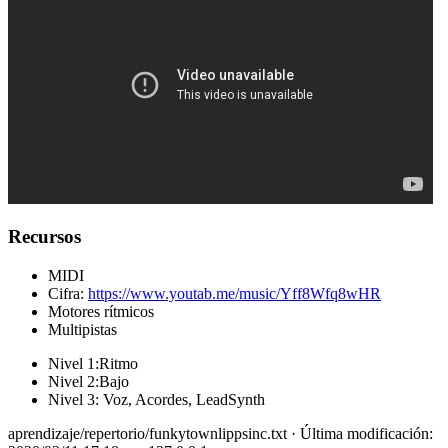
Recursos
MIDI
Cifra:
https://www.youtab.me/music/Yff8Wfq8wHR
Motores rítmicos
Multipistas
Nivel 1:Ritmo
Nivel 2:Bajo
Nivel 3: Voz, Acordes, LeadSynth
aprendizaje/repertorio/funkytownlippsinc.txt
· Última modificación: