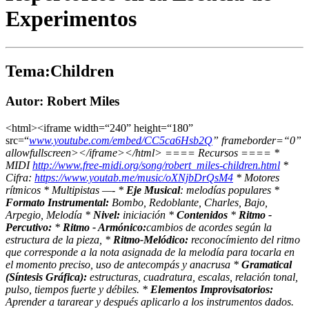
Experimentos
Tema:Children
Autor: Robert Miles
<html><iframe width=“240” height=“180”
src=“
www.youtube.com/embed/CC5ca6Hsb2Q
” frameborder=“0”
allowfullscreen></iframe></html> ==== Recursos ==== *
MIDI
http://www.free-midi.org/song/robert_miles-children.html
*
Cifra:
https://www.youtab.me/music/oXNjbDrQsM4
* Motores
rítmicos * Multipistas —- *
Eje Musical
: melodías populares *
Formato Instrumental:
Bombo, Redoblante, Charles, Bajo,
Arpegio, Melodía *
Nivel:
iniciación *
Contenidos
*
Ritmo -
Percutivo:
*
Ritmo - Armónico:
cambios de acordes según la
estructura de la pieza, *
Ritmo-Melódico:
reconocímiento del ritmo
que corresponde a la nota asignada de la melodía para tocarla en
el momento preciso, uso de antecompás y anacrusa *
Gramatical
(Síntesis Gráfica):
estructuras, cuadratura, escalas, relación tonal,
pulso, tiempos fuerte y débiles. *
Elementos Improvisatorios:
Aprender a tararear y después aplicarlo a los instrumentos dados.