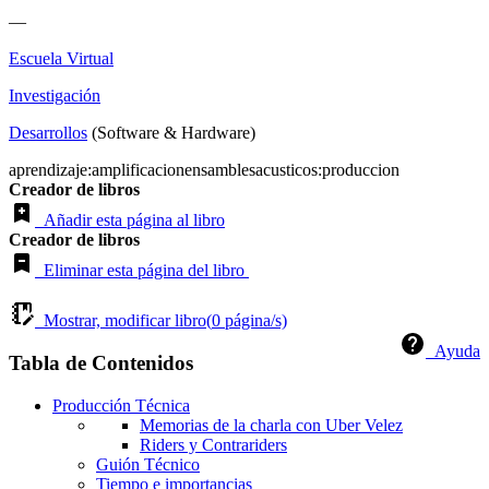
—
Escuela Virtual
Investigación
Desarrollos
(Software & Hardware)
aprendizaje:amplificacionensamblesacusticos:produccion
Creador de libros
Añadir esta página al libro
Creador de libros
Eliminar esta página del libro
Mostrar, modificar libro(
0
página/s)
Ayuda
Tabla de Contenidos
Producción Técnica
Memorias de la charla con Uber Velez
Riders y Contrariders
Guión Técnico
Tiempo e importancias