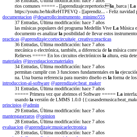
38 Entradas
,
Última modificación:
hace 7 años
rios comunes ===== - [[aprendizaje:repertorio:
la
_barca |
La
https://youtu.be/hksReHTPEVQ - [[aprendiz... - Feliz navidad pa
documentacion
@desarrollo:instrumento_minimo555
37 Entradas
,
Última modificación:
hace 7 años
las músicas populares del programa Medellín Vive
La
Música e
documento es analizar
la
posibilidad de llevar estos instrumento
practicas
@aprendizaje:cortocircuitaje_creativo:practicas
36 Entradas
,
Última modificación:
hace 7 años
mecánica o electrónica, también, a diferencia de
la
música conven
Relieves ===== En los circuitos electrónicos
la
altura, esta de
materiales
@investigacion:materiales
34 Entradas
,
Última modificación:
hace 7 años
permitan cumplir con 3 funciones fundamentales en
la
ejecución
na. Una buena referencia para nuestro diseño es
la
forma de los 
introduccion-al-software
@aprendizaje:beat_maker
31 Entradas
,
Última modificación:
hace 7 años
===== Primera vez que abrimos el Software =====
La
interfa
usando
la
versión de LMMS 1.0.0 {{:casasdemusica:beat_make
principios
@admin
29 Entradas
,
Última modificación:
hace 7 años
mantengaseraros
@opinion
28 Entradas
,
Última modificación:
hace 7 años
evaluacion
@aprendizaje:musicaelectronica
28 Entradas
,
Última modificación:
hace 7 años