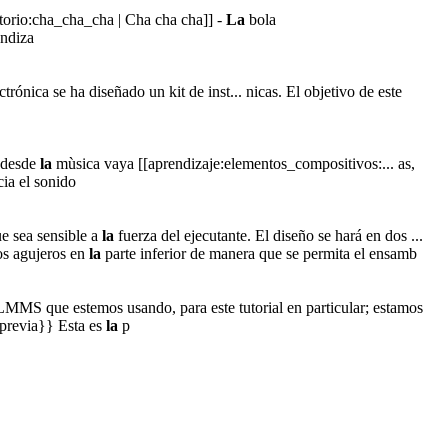
ertorio:cha_cha_cha | Cha cha cha]] -
La
bola
endiza
trónica se ha diseñado un kit de inst... nicas. El objetivo de este
o desde
la
mùsica vaya [[aprendizaje:elementos_compositivos:... as,
cia el sonido
ue sea sensible a
la
fuerza del ejecutante. El diseño se hará en dos ...
dos agujeros en
la
parte inferior de manera que se permita el ensamb
LMMS que estemos usando, para este tutorial en particular; estamos
previa}} Esta es
la
p