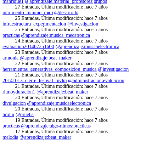
manrique1
@aprendizaje:material_profesores:grupos
27 Entradas
,
Última modificación:
hace 7 años
intrumento_minimo_midi
@desarrollo
25 Entradas
,
Última modificación:
hace 7 años
infraestructura_experimentacion
@investigacion
25 Entradas
,
Última modificación:
hace 5 años
practicas
@aprendizaje:musica_mecatronica
24 Entradas
,
Última modificación:
hace 7 años
evaluacion201407251600
@aprendizaje:musicaelectronica
23 Entradas
,
Última modificación:
hace 7 años
armonia
@aprendizaje:beat_maker
22 Entradas
,
Última modificación:
hace 7 años
herramientas_generativas_composicion_musica
@investigacion
21 Entradas
,
Última modificación:
hace 7 años
20141013_cierre_festival_mvlm
@administracion:evaluacion
21 Entradas
,
Última modificación:
hace 7 años
ritmoyduracion1
@aprendizaje:beat_maker
20 Entradas
,
Última modificación:
hace 7 años
divulgacion
@aprendizaje:musicaelectronica
20 Entradas
,
Última modificación:
hace 7 años
brolin
@prueba
19 Entradas
,
Última modificación:
hace 7 años
practicas
@aprendizaje:algo-ritmos:practicas
17 Entradas
,
Última modificación:
hace 7 años
melodia
@aprendizaje:beat_maker