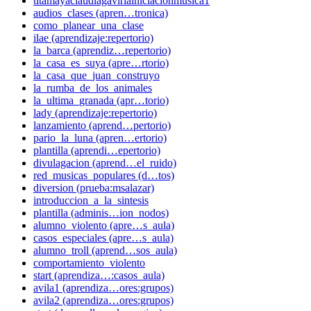
titamayaclaudiagaviriainiciacionmusica1
audios_clases (apren…tronica)
como_planear_una_clase
ilae (aprendizaje:repertorio)
la_barca (aprendiz…repertorio)
la_casa_es_suya (apre…rtorio)
la_casa_que_juan_construyo
la_rumba_de_los_animales
la_ultima_granada (apr…torio)
lady (aprendizaje:repertorio)
lanzamiento (aprend…pertorio)
pario_la_luna (apren…ertorio)
plantilla (aprendi…epertorio)
divulagacion (aprend…el_ruido)
red_musicas_populares (d…tos)
diversion (prueba:msalazar)
introduccion_a_la_sintesis
plantilla (adminis…ion_nodos)
alumno_violento (apre…s_aula)
casos_especiales (apre…s_aula)
alumno_troll (aprend…sos_aula)
comportamiento_violento
start (aprendiza…:casos_aula)
avila1 (aprendiza…ores:grupos)
avila2 (aprendiza…ores:grupos)