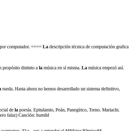
s por computador. ====
La
descripción técnica de computación grafica
 propósito distinto a
la
música en sí misma.
La
música empezó así.
a
rueda. Hasta ahora no hemos desarrollado un sistema definitivo,
social de
la
poesía. Epitalamio, Peán, Panegírico, Treno. Mariachi.
lero falaz) Canción: humild
 aceptamos. El r... ues a entender el **Motor Rítmico**,