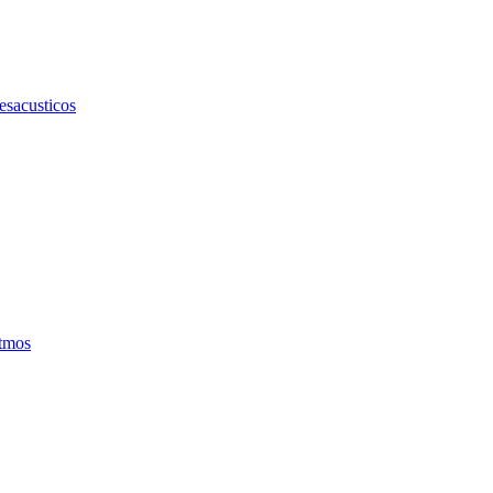
esacusticos
itmos