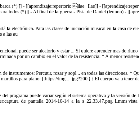
barca (*) ]] - [[aprendizaje:repertorio:ilae | Ilae]] - [[aprendizaje:rep
ra todos (*)]] - Al final de
la
guerra - Pista de Daniel (lennon) - [[apr
stá
la
electrónica. Para las clases de iniciación musical en
la
casa de elec
s a las au
cional, puede ser aleatorio y estar ... Si quiere aprender mas de ritm
terminada por un cambio en el valor de
la
resistencia: * A menor resisten
 de instrumentos: Percutir, rozar y sopl... en todas las direcciones. * Q
martillos para piano: [[https://img... .jpg?200|}} El cuerpo va a tener 
z del programa puede variar según el sistema operativo y
la
versión de 
r:captura_de_pantalla_2014-10-14_a_
la
_s_22.33.47.png| Lmms vista 