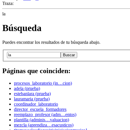
Traza:
la
Búsqueda
Puedes encontrar los resultados de tu búsqueda abajo.
Buscar
Páginas que coinciden:
procesos_laboratorio (in…cion)
adela (prueba)
estebanlara (prueba)
lauramaria (prueba)
coordinador_laboratorio
director_escuela_formadores
reemplazo_profesor (adm…entos)
plantilla (adminis…valuacion)
mezcla (aprendiza…esacusticos)