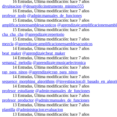
16 Entradas
,
Última modificación:
hace 7 años
divulgacion
@desarrollo:instrumento_minimo555
16 Entradas
,
Última modificación:
hace 7 años
profesor_nodo
@admin:manuales_de_funciones
15 Entradas
,
Última modificación:
hace 7 años
amplificacionensamblesacusticos
@aprendizaje:amplificacionensambl
15 Entradas
,
Última modificación:
hace 7 años
cha_cha_cha
@aprendizaje:repertorio
15 Entradas
,
Última modificación:
hace 7 años
mezcla
@aprendizaje:amplificacionensamblesacusticos
14 Entradas
,
Última modificación:
hace 7 años
beat_maker
@aprendizaje:beat_maker
14 Entradas
,
Última modificación:
hace 7 años
semana2_melodia
@aprendizaje:musicaelectronica
14 Entradas
,
Última modificación:
hace 7 años
rap_para_ninos
@aprendizaje:rap_para_ninos
14 Entradas
,
Última modificación:
hace 7 años
sequence_morphing_algorithms
@investigacion:dj_basado_en_algor
14 Entradas
,
Última modificación:
hace 7 años
profesor_estudiante
@admin:manuales_de_funciones
13 Entradas
,
Última modificación:
hace 7 años
profesor_productor
@admin:manuales_de_funciones
13 Entradas
,
Última modificación:
hace 7 años
plantilla
@administracion:evaluacion
13 Entradas
,
Última modificación:
hace 7 años