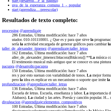
start (desarroll…e_la_pagina)
uva_de_la_esperanza_comuna_1_-_popular
start (aprendiza…:preescolar)
Resultados de texto completo:
processing
@aprendizaje
286 Entradas
,
Última modificación:
hace 7 años
utador. 010-101110001. ¿ Que es y para que sirve
la
programaci
sería
la
actividad encargada de generar gráficos para cambiar
la
taller_de_alexander_jimenez
@aprendizaje:taller_letras
162 Entradas
,
Última modificación:
hace 7 años
aller_de_alexander_jimenez:bitacora|Bitácora]] **
La
música com
El testimonio musical más antiguo que se conoce es una pintur
pacupra
@desarrollo:pacupra
150 Entradas
,
Última modificación:
hace 7 años
res y por esto suenan con variabilidad de tonos.
La
mejor forma 
pero
la
idea es replicar en un mecanismo o soporte que imite
la
profundizacion
@aprendizaje:taller_letras
136 Entradas
,
Última modificación:
hace 7 años
Escuela de letras. Escuela, enseñanza y labor.
La
importancia de 
Alabaos).
La
ciudad y las artes. Poesía y canción popular. H...
divulgacion
@aprendizaje:elementos_compositivos
100 Entradas
,
Última modificación:
hace 7 años
dizaje:musicaelectronica:practicas|Introducción a
la
Música Elect