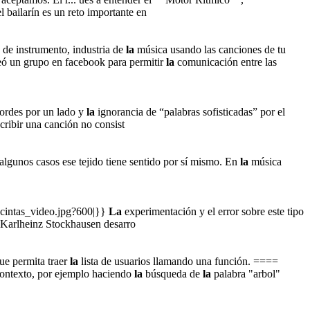
 bailarín es un reto importante en
e instrumento, industria de
la
música usando las canciones de tu
creó un grupo en facebook para permitir
la
comunicación entre las
cordes por un lado y
la
ignorancia de “palabras sofisticadas” por el
ribir una canción no consist
algunos casos ese tejido tiene sentido por sí mismo. En
la
música
x-cintas_video.jpg?600|}}
La
experimentación y el error sobre este tipo
 Karlheinz Stockhausen desarro
que permita traer
la
lista de usuarios llamando una función. ====
 contexto, por ejemplo haciendo
la
búsqueda de
la
palabra "arbol"