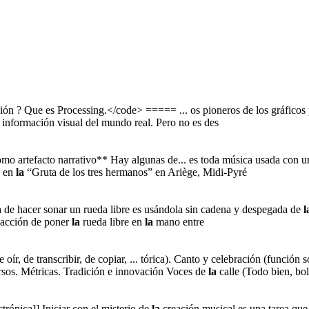
ón ? Que es Processing.</code> ===== ... os pioneros de los gráfico
información visual del mundo real. Pero no es des
o artefacto narrativo** Hay algunas de... es toda música usada con un
a en
la
“Gruta de los tres hermanos” en Ariège, Midi-Pyré
de hacer sonar un rueda libre es usándola sin cadena y despegada de
l
acción de poner
la
rueda libre en
la
mano entre
oír, de transcribir, de copiar, ... tórica). Canto y celebración (función 
 rsos. Métricas. Tradición e innovación Voces de
la
calle (Todo bien, bo
rónica]] Iniciar con el misterio de
la
creación musical es una tarea que