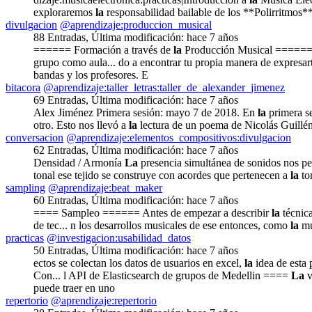
exploraremos
la
responsabilidad bailable de los **Polirritmos*
divulgacion
@aprendizaje:produccion_musical
88 Entradas
,
Última modificación:
hace 7 años
====== Formación a través de
la
Producción Musical ====== =
grupo como aula... do a encontrar tu propia manera de expresa
bandas y los profesores. E
bitacora
@aprendizaje:taller_letras:taller_de_alexander_jimenez
69 Entradas
,
Última modificación:
hace 7 años
Alex Jiménez Primera sesión: mayo 7 de 2018. En
la
primera se
otro. Esto nos llevó a
la
lectura de un poema de Nicolás Guillé
conversacion
@aprendizaje:elementos_compositivos:divulgacion
62 Entradas
,
Última modificación:
hace 7 años
Densidad / Armonía
La
presencia simultánea de sonidos nos pe
tonal ese tejido se construye con acordes que pertenecen a
la
to
sampling
@aprendizaje:beat_maker
60 Entradas
,
Última modificación:
hace 7 años
==== Sampleo ====== Antes de empezar a describir
la
técnica
de tec... n los desarrollos musicales de ese entonces, como
la
mú
practicas
@investigacion:usabilidad_datos
50 Entradas
,
Última modificación:
hace 7 años
ectos se colectan los datos de usuarios en excel,
la
idea de esta 
Con... l API de Elasticsearch de grupos de Medellin ====
La
v
puede traer en uno
repertorio
@aprendizaje:repertorio