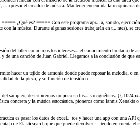
*, ... xpresar el creador de música. Mantener encendida
la
maquinaria del
==== ¿Qué es? ===== Con este programa apr... a, sonido, ejecución d
rte con
la
música. Durante algunas sesiones trabajarán en t... ntes), se 
sión del taller conocimos los intereses... el conocimiento limitado de a
n y de una canción de Juan Gabriel. Llegamos a
la
conclusión de que esc
rmite hacer un tejido de armonía donde puede reposar
la
melodía, o en 
nalidad de
la
pieza, y su función de tensión o
 del sampleo, describiremos un poco su his... s magnéticas. {{:1024p
sica concreta y
la
música estocástica, pioneros como Iannis Xenakis o
práctica es pasar los datos de excel... tos y hacer una app con una API 
entaja de Elasticsearch que que puede devolver r... iendo en cuenta el