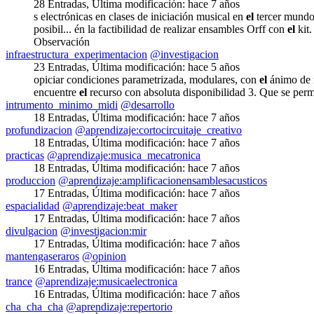
28 Entradas
,
Última modificación:
hace 7 años
s electrónicas en clases de iniciación musical en
el
tercer mundo
posibil... én la factibilidad de realizar ensambles Orff con
el
kit.
Observación
infraestructura_experimentacion
@investigacion
23 Entradas
,
Última modificación:
hace 5 años
opiciar condiciones parametrizada, modulares, con
el
ánimo de r
encuentre
el
recurso con absoluta disponibilidad 3. Que se per
intrumento_minimo_midi
@desarrollo
18 Entradas
,
Última modificación:
hace 7 años
profundizacion
@aprendizaje:cortocircuitaje_creativo
18 Entradas
,
Última modificación:
hace 7 años
practicas
@aprendizaje:musica_mecatronica
18 Entradas
,
Última modificación:
hace 7 años
produccion
@aprendizaje:amplificacionensamblesacusticos
17 Entradas
,
Última modificación:
hace 7 años
espacialidad
@aprendizaje:beat_maker
17 Entradas
,
Última modificación:
hace 7 años
divulgacion
@investigacion:mir
17 Entradas
,
Última modificación:
hace 7 años
mantengaseraros
@opinion
16 Entradas
,
Última modificación:
hace 7 años
trance
@aprendizaje:musicaelectronica
16 Entradas
,
Última modificación:
hace 7 años
cha_cha_cha
@aprendizaje:repertorio