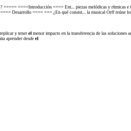
? ===== ====Introducción ==== Ent... piezas melódicas y rítmicas e 
 ==== Desarrollo ==== === ¿En qué consist... ía musical Orff reúne lo
eplicar y tener
el
menor impacto en la transferencia de las soluciones a
mita aprender desde
el