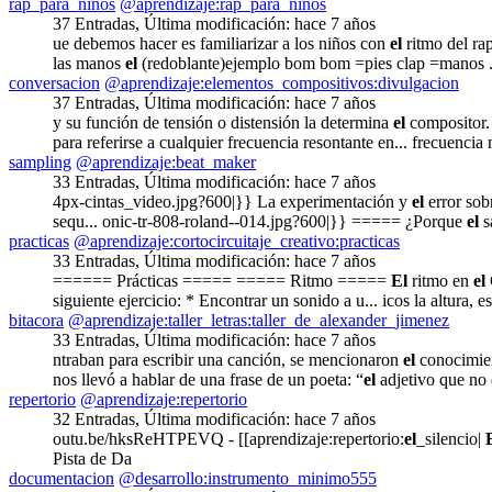
rap_para_ninos
@aprendizaje:rap_para_ninos
37 Entradas
,
Última modificación:
hace 7 años
ue debemos hacer es familiarizar a los niños con
el
ritmo del ra
las manos
el
(redoblante)ejemplo bom bom =pies clap =manos ...
conversacion
@aprendizaje:elementos_compositivos:divulgacion
37 Entradas
,
Última modificación:
hace 7 años
y su función de tensión o distensión la determina
el
compositor. 
para referirse a cualquier frecuencia resontante en... frecuencia
sampling
@aprendizaje:beat_maker
33 Entradas
,
Última modificación:
hace 7 años
4px-cintas_video.jpg?600|}} La experimentación y
el
error sob
sequ... onic-tr-808-roland--014.jpg?600|}} ===== ¿Porque
el
s
practicas
@aprendizaje:cortocircuitaje_creativo:practicas
33 Entradas
,
Última modificación:
hace 7 años
====== Prácticas ===== ===== Ritmo =====
El
ritmo en
el
siguiente ejercicio: * Encontrar un sonido a u... icos la altura
bitacora
@aprendizaje:taller_letras:taller_de_alexander_jimenez
33 Entradas
,
Última modificación:
hace 7 años
ntraban para escribir una canción, se mencionaron
el
conocimien
nos llevó a hablar de una frase de un poeta: “
el
adjetivo que no 
repertorio
@aprendizaje:repertorio
32 Entradas
,
Última modificación:
hace 7 años
outu.be/hksReHTPEVQ - [[aprendizaje:repertorio:
el
_silencio|
Pista de Da
documentacion
@desarrollo:instrumento_minimo555