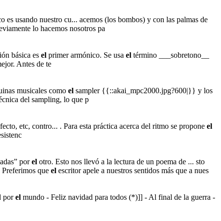
o es usando nuestro cu... acemos (los bombos) y con las palmas de
reviamente lo hacemos nosotros pa
ción básica es
el
primer armónico. Se usa
el
término ___sobretono__
ejor. Antes de te
aquinas musicales como
el
sampler {{::akai_mpc2000.jpg?600|}} y los
cnica del sampling, lo que p
cto, etc, contro... . Para esta práctica acerca del ritmo se propone
el
esistenc
icadas” por
el
otro. Esto nos llevó a la lectura de un poema de ... sto
. Preferimos que
el
escritor apele a nuestros sentidos más que a nues
d por
el
mundo - Feliz navidad para todos (*)]] - Al final de la guerra -