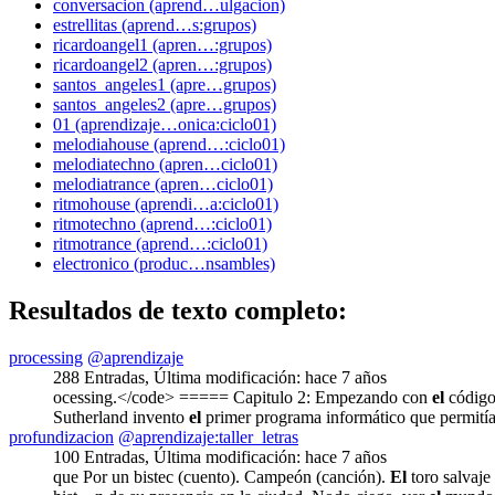
conversacion (aprend…ulgacion)
estrellitas (aprend…s:grupos)
ricardoangel1 (apren…:grupos)
ricardoangel2 (apren…:grupos)
santos_angeles1 (apre…grupos)
santos_angeles2 (apre…grupos)
01 (aprendizaje…onica:ciclo01)
melodiahouse (aprend…:ciclo01)
melodiatechno (apren…ciclo01)
melodiatrance (apren…ciclo01)
ritmohouse (aprendi…a:ciclo01)
ritmotechno (aprend…:ciclo01)
ritmotrance (aprend…:ciclo01)
electronico (produc…nsambles)
Resultados de texto completo:
processing
@aprendizaje
288 Entradas
,
Última modificación:
hace 7 años
ocessing.</code> ===== Capitulo 2: Empezando con
el
código
Sutherland invento
el
primer programa informático que permití
profundizacion
@aprendizaje:taller_letras
100 Entradas
,
Última modificación:
hace 7 años
que Por un bistec (cuento). Campeón (canción).
El
toro salvaje