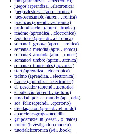
idm (aprendizaj…aelectronica)
juegos (aprendiza…electronica)
juegosdestresas (apre…ronica)
juegosensamble (apren…tronica)
practicas (aprendi…ectronica)
profundizacion (apren…tronica)
readme (aprendiza…electronica)
repertorio (aprendi…ectronica)
semana1_groove (apren…tronica)
semana2_melodia (apre…ronica)
semana3_armonia (apre…ronica)
semana4_timbre (apren…tronica)
semana6_transientes (ap…nica)
start (aprendiza…electronica)
techno (aprendiza…electronica)
trance (aprendiza…electronica)
el_pescador (aprend…pertorio)
el_silencio (aprend…pertorio)
navidad_por_el_mundo (ap…orio)
sea_feliz (aprendi…epertorio)
divulagacion (aprend…el_ruido)
aparicionesgruposmedellin
gruposmedellin (desar…o_datos)
timbre (investigacion:modelo)
tutorialelectronica (wi…book)