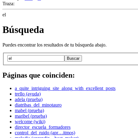
Traza:
el
Búsqueda
Puedes encontrar los resultados de tu búsqueda abajo.
Buscar
Páginas que coinciden:
a_quite_intriguing_site_along_with_excellent_posts
trello (ayuda)
adela (prueba)
diatribas_del_minotauro
mabel (prueba)
maribel (prueba)
welcome (wiki)
director_escuela_formadores
control_del_ruido (apr…itmos)