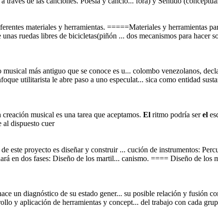
 través de las canciones. Poesía y canció... fora) y Sentido (conceptuali
iferentes materiales y herramientas. =====Materiales y herramientas p
unas ruedas libres de bicicletas(piñón ... dos mecanismos para hacer so
 musical más antiguo que se conoce es u... colombo venezolanos, decl
foque utilitarista le abre paso a uno especulat... sica como entidad sust
a creación musical es una tarea que aceptamos.
El
ritmo podría ser
el
esq
 al dispuesto cuer
de este proyecto es diseñar y construir ... cución de instrumentos: Percu
ará en dos fases: Diseño de los martil... canismo. ==== Diseño de los 
ace un diagnóstico de su estado gener... su posible relación y fusión co
ollo y aplicación de herramientas y concept... del trabajo con cada