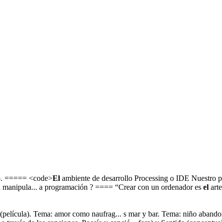
. ===== <code>
El
ambiente de desarrollo Processing o IDE Nuestro p
a manipula... a programación ? ==== “Crear con un ordenador es
el
arte
 (película). Tema: amor como naufrag... s mar y bar. Tema: niño aba