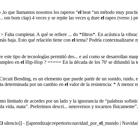
p ,lo que llamamos nosotros los raperos “
el
beat “un método muy practic
 om bom clap) 4 veces y se repite las veces q dure
el
rapeo (verso ) p
> Falta completar. A qué se refiere ... do *filtros*. En acústica la vibra
 más baja. Esto qué relación tiene con
el
tema? Podría contextualizarse m
re este tipo de tecnologías permitió des... e así como se desarrollan m
ampleo en
el
Hip-Hop ? ===== En la década de los 70' se difundió la té
Circuit Bending, es un elemento que puede partir de un sonido, ruido, efe
, esta determinada por un cambio en
el
valor de la resistencia: * A menor r
to limitado de acordes por un lado y la ignorancia de “palabras sofist
da vida, mata”. Preferimos descri... nmovernos y tocarnos físicamente”
El
silencio]] - [[aprendizaje:repertorio:navidad_por_
el
_mundo | Navida