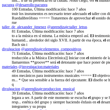
hist... n de su presencia en la ciudad. Nodo ciego, ver
el
mundo a
pacupra
@desarrollo:pacupra
100 Entradas
,
Última modificación:
hace 7 años
truir los insrumentos es necesario tener adecuado
el
taller con d
Ruedalibreófono ===== Trataremos de aprovechar
el
sonido de 
rue
taller_de_alexander_jimenez
@aprendizaje:taller_letras
81 Entradas
,
Última modificación:
hace 7 años
to a la música en sí misma. La música empezó así.
El
testimonio
humanid... alrededor del siglo XVII. A partir de esa época,
el
en
Bach sin i
divulgacion
@aprendizaje:elementos_compositivos
71 Entradas
,
Última modificación:
hace 7 años
troducción a la Música Electrónica]] Iniciar con
el
misterio de l
llamaremos **groove** será
el
detonante que hace poner de pie
materiales
@investigacion:materiales
49 Entradas
,
Última modificación:
hace 7 años
ntos mecánicos para instrumentos musicales =====
El
objetivo 
m... * Que sea sensible a la fuerza del ejecutante.
El
diseño se h
q
divulgacion
@aprendizaje:produccion_musical
39 Entradas
,
Última modificación:
hace 7 años
legara a ser. A partir de este momento se escucha
el
grupo y se h
resp... estética del grupo y siempre haciendo énfasis en
el
desarr
integrantes y su propu