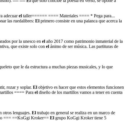
smo). ---- ----
El
que sólo concibe la poesía en verso, se opone a
ara adecuar
el
taller====== ==== Materiales ==== * Pega para...
nar las ruedalibres:
El
primero consiste en una palanca que acerca la
arados por la unesco en
el
año 2017 como patrimonio inmaterial de la
antiva, que existe solo con
el
ánimo de ser música. Las partituras de
ueleto que le da estructura a muchas piezas musicales, y lo que
tir, rozar y soplar.
El
objetivo es hacer que estos elementos funcionen
martillos ==== Para
el
diseño de los martillos vamos a tener en cuenta
n otros lenguajes.
El
trabajo en general se realiza en un marco de
 grupo === ==KoGgi Kroker==
El
grupo KoGgi Kroker tiene 5