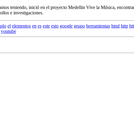
vamos teniendo, inició en el proyecto Medellin Vive la Música, encontra
ollos e investigaciones.
plo
el
elementos
en
es
este
esto
google
grupo
herramientas
html
http
ht
youtube