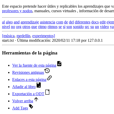
Este espacio pretende hacer útiles y replicables los aprendizajes que 
profesores y nodos
, manuales, cursos virtuales , información de desarr
al
algo
and
aprendizaje
asistencia
com
de
del
diferentes
docs
edit
ejem
nivel
no
org
otros
que
ritmo
ritmos
se
si
son
sonido
src
su
un
video
ya
[música
,
medellín
,
experimentos]
start.txt
· Última modificación: 2020/02/11 17:18 por
127.0.0.1
Herramientas de la página
Ver la fuente de esta página
Revisiones antiguas
Enlaces a esta página
Añadir al libro
Exportación a ODT
Volver arriba
Add Tags