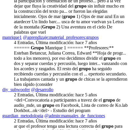
la participación y orientación de un profeso... pero a la vez
dejar que fluya la creatividad del
grupo
sin influir mucho en
la construcción del texto pa... or fueron las elegidas
inicialmente. Ojos de mar (
grupo
1) Ojos de mar azul En un
atardecer Un lindo barc... usca de tu amor vuelvan ya Letras
de la montaña (
Grupo
2) Una aventura en el cielo De
palabras que vuel
manrique1
@aprendizaje:material_profesores:grupos
4 Entradas
,
Última modificación:
hace 7 años
======
Grupo
Manrique 1 ====== **Profesores:**
Esteban Betancur, Juliana Correa, Edward **Hoja de progr...
todo a los menores), por eso decidimos dividir el
grupo
en
dos y separar cuerdas y percusión, luego inter... vanzando con
los acordes y rasgados. El resto del
grupo
ha seguido
recibiendo cuerdas y percusión con el ... epertorio secundario.
La trabajamos cantada y un
grupo
de chicas se la aprendieron
bien rápido (consider
diy_subwoofer
@desarrollo
2 Entradas
,
Última modificación:
hace 5 años
<del>Convocatoria a participantes a travez de el
grupo
de
audio_mde, un
grupo
en Facebook, Lista de correo de Ko.lab
Dorkbot...ok</del> - Estudio del program
guardian_metodologia
@admin:manuales_de_funciones
2 Entradas
,
Última modificación:
hace 7 años
ar que el profesor tenga una lectura correcta del
grupo
para