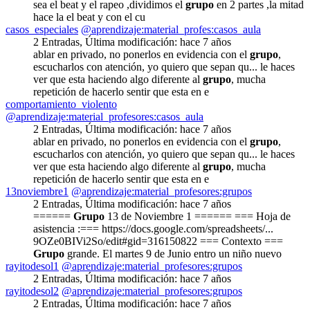
sea el beat y el rapeo ,dividimos el
grupo
en 2 partes ,la mitad
hace la el beat y con el cu
casos_especiales
@aprendizaje:material_profes:casos_aula
2 Entradas
,
Última modificación:
hace 7 años
ablar en privado, no ponerlos en evidencia con el
grupo
,
escucharlos con atención, yo quiero que sepan qu... le haces
ver que esta haciendo algo diferente al
grupo
, mucha
repetición de hacerlo sentir que esta en e
comportamiento_violento
@aprendizaje:material_profesores:casos_aula
2 Entradas
,
Última modificación:
hace 7 años
ablar en privado, no ponerlos en evidencia con el
grupo
,
escucharlos con atención, yo quiero que sepan qu... le haces
ver que esta haciendo algo diferente al
grupo
, mucha
repetición de hacerlo sentir que esta en e
13noviembre1
@aprendizaje:material_profesores:grupos
2 Entradas
,
Última modificación:
hace 7 años
======
Grupo
13 de Noviembre 1 ====== === Hoja de
asistencia :=== https://docs.google.com/spreadsheets/...
9OZe0BIVi2So/edit#gid=316150822 === Contexto ===
Grupo
grande. El martes 9 de Junio entro un niño nuevo
rayitodesol1
@aprendizaje:material_profesores:grupos
2 Entradas
,
Última modificación:
hace 7 años
rayitodesol2
@aprendizaje:material_profesores:grupos
2 Entradas
,
Última modificación:
hace 7 años