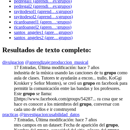
pedregal1 (aprendi…es:grupos)
pedregal2 (aprendi…es:grupos)
rayitodesol1 (aprend…s:grupos)
rayitodesol2 (aprend…s:grupos)
ricardoangel1 (apren…:grupos)
ricardoangel2 (apren…:grupos)
santos_angeles1 (apre…grupos)
santos_angeles2 (apre…grupos)
Resultados de texto completo:
divulgacion
@aprendizaje:produccion_musical
17 Entradas
,
Última modificación:
hace 7 años
industria de la música usando las canciones de tu
grupo
como
aula de clases. Tutores te ayudarán a encon... trallo, KoGgi
Krokker y Señor Montes), se creó un
grupo
en facebook para
permitir la comunicación entre las bandas y los profesores.
Este
grupo
se llama:
[[https://www.facebook.com/groups/54287... ra cosa que se
hace es conocer a los miembros del
grupo
, conversar con
cada uno de ellos e ir construyend
practicas
@investigacion:usabilidad_datos
7 Entradas
,
Última modificación:
hace 7 años
ntes campos en un dataset: Fecha de aparición del
grupo
,