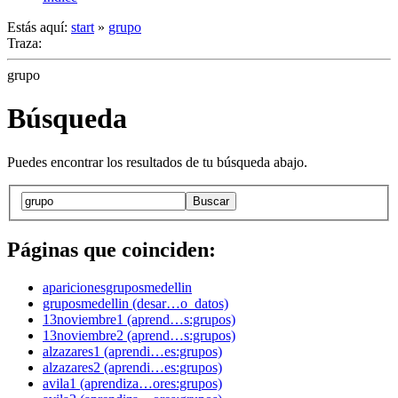
Estás aquí:
start
»
grupo
Traza:
grupo
Búsqueda
Puedes encontrar los resultados de tu búsqueda abajo.
Buscar
Páginas que coinciden:
aparicionesgruposmedellin
gruposmedellin (desar…o_datos)
13noviembre1 (aprend…s:grupos)
13noviembre2 (aprend…s:grupos)
alzazares1 (aprendi…es:grupos)
alzazares2 (aprendi…es:grupos)
avila1 (aprendiza…ores:grupos)