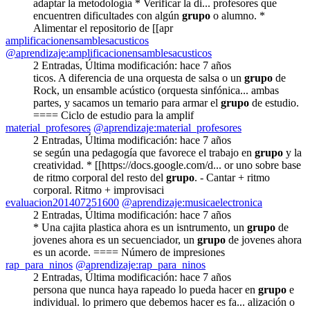
adaptar la metodología * Verificar la di... profesores que
encuentren dificultades con algún
grupo
o alumno. *
Alimentar el repositorio de [[apr
amplificacionensamblesacusticos
@aprendizaje:amplificacionensamblesacusticos
2 Entradas
,
Última modificación:
hace 7 años
ticos. A diferencia de una orquesta de salsa o un
grupo
de
Rock, un ensamble acústico (orquesta sinfónica... ambas
partes, y sacamos un temario para armar el
grupo
de estudio.
==== Ciclo de estudio para la amplif
material_profesores
@aprendizaje:material_profesores
2 Entradas
,
Última modificación:
hace 7 años
se según una pedagogía que favorece el trabajo en
grupo
y la
creatividad. * [[https://docs.google.com/d... or uno sobre base
de ritmo corporal del resto del
grupo
. - Cantar + ritmo
corporal. Ritmo + improvisaci
evaluacion201407251600
@aprendizaje:musicaelectronica
2 Entradas
,
Última modificación:
hace 7 años
* Una cajita plastica ahora es un isntrumento, un
grupo
de
jovenes ahora es un secuenciador, un
grupo
de jovenes ahora
es un acorde. ==== Número de impresiones
rap_para_ninos
@aprendizaje:rap_para_ninos
2 Entradas
,
Última modificación:
hace 7 años
persona que nunca haya rapeado lo pueda hacer en
grupo
e
individual. lo primero que debemos hacer es fa... alización o