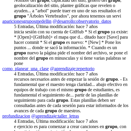
Nombre del
grupo
, capacidad del sitio, género del
grupo
,
geolocalización del sitio, plantee gráficas que revelen o
ayuden... a "arbol" puede traer en uno de sus resultados el
grupo
"Árboles Vertebrados", por ahora tenemos un servi
aparicionesgruposmedellin
@desarrollo:observatorio_datos
5 Entradas
,
Última modificación:
hace 7 años
inicia sesión con su cuenta de GitHub * Si el
grupo
ya existe:
* [Open]+[GitHub]+ el mapa que d... ditado hace [Save] para
hacer commit * Si el
grupo
es nuevo: * [New] * Pone los
puntos ... donde se sacó la información. * Cuando es un
grupo
nuevo la página pide el nombre del archivo, se pone el
nombre del
grupo
en minusculas y si tiene varias palabras se
pone
como_planear_una_clase
@aprendizaje:repertorio
4 Entradas
,
Última modificación:
hace 7 años
recursos necesarios antes de empezar la sesión de
grupo
. - Es
fundamental que el maestro tenga claridad... abajo efectivo en
equipos de trabajo con el mismo
grupo
de estudiantes, es
fundamental el seguimiento de... partir de las planillas de
seguimiento para cada
grupo
. Estas planillas deben ser
consultadas antes de cada seseión para estar informados de los
avances de cada
grupo
de maestros.
profundizacion
@aprendizaje:taller_letras
4 Entradas
,
Última modificación:
hace 7 años
e ejercicio es para comenzar a crear canciones en
grupo
, con